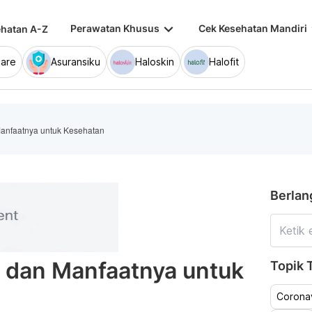
keyboard_arrow_down
keybo
Perawatan Khusus
Cek Kesehatan Mandiri
hatan A-Z
are
Asuransiku
Haloskin
Halofit
anfaatnya untuk Kesehatan
Berlan
 dan Manfaatnya untuk
Topik T
Coronav