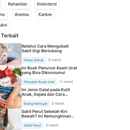
Kehamilan
Kolesterol
nsi
Anemia
Kanker
uksi
 Terkait
Ketahui Cara Mengobati
Sakit Gigi Berlubang
9 menit
Hidup Sehat
Ini Buah Penurun Asam Urat
yang Bisa Dikonsumsi
11 menit
Penyakit Asam Urat
Ini Jenis Gatal pada Kulit
Anak, Gejala dan Cara
Mengobatinya
5 menit
Biang Keringat
Sakit Perut Sebelah Kiri
Bawah? Ini Kemungkinan
Penyebabnya
5 menit
Sakit Perut