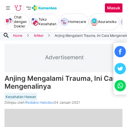
Masuk
Chat
Toko
dengan
Homecare
Asuransiku
Kesehatan
Dokter
search
Home
Artikel
Anjing Mengalami Trauma, Ini Cara Mengenal
Anjing Mengalami Trauma, Ini Cara
Mengenalinya
Kesehatan Hewan
Ditinjau oleh
Redaksi Halodoc
04 Januari 2021