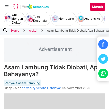
Masuk
Chat
Toko
dengan
Homecare
Asuransiku
Kesehatan
Dokter
search
Home
Artikel
Asam Lambung Tidak Diobati, Apa Bahayanya
Asam Lambung Tidak Diobati, Apa
Bahayanya?
Penyakit Asam Lambung
Ditinjau oleh
dr. Verury Verona Handayani
09 November 2020