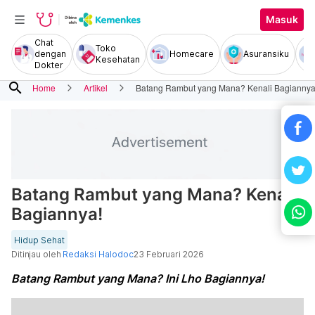
Masuk
Chat
Toko
dengan
Homecare
Asuransiku
Kesehatan
Dokter
search
Home
Artikel
Batang Rambut yang Mana? Kenali Bagiannya
Batang Rambut yang Mana? Kenali
Bagiannya!
Hidup Sehat
Ditinjau oleh
Redaksi Halodoc
23 Februari 2026
Batang Rambut yang Mana? Ini Lho Bagiannya!