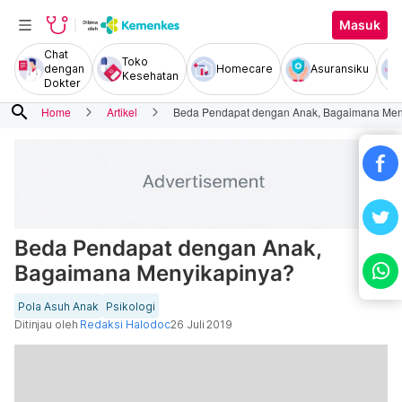
Masuk
Chat
Toko
dengan
Homecare
Asuransiku
Kesehatan
Dokter
search
Home
Artikel
Beda Pendapat dengan Anak, Bagaimana Men
Beda Pendapat dengan Anak,
Bagaimana Menyikapinya?
Pola Asuh Anak
Psikologi
Ditinjau oleh
Redaksi Halodoc
26 Juli 2019