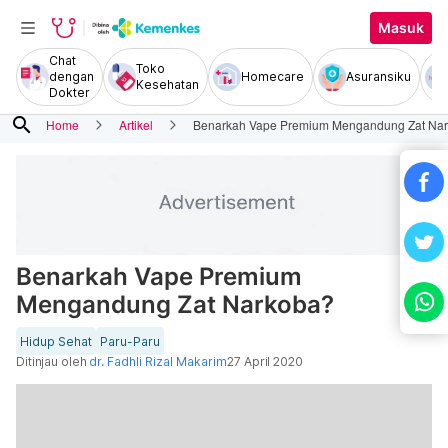
Masuk
Chat
Toko
dengan
Homecare
Asuransiku
Kesehatan
Dokter
search
Home
Artikel
Benarkah Vape Premium Mengandung Zat Na
Benarkah Vape Premium
Mengandung Zat Narkoba?
Hidup Sehat
Paru-Paru
Ditinjau oleh
dr. Fadhli Rizal Makarim
27 April 2020