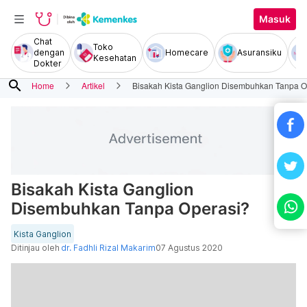
Masuk
Chat
Toko
dengan
Homecare
Asuransiku
Kesehatan
Dokter
search
Home
Artikel
Bisakah Kista Ganglion Disembuhkan Tanpa O
Bisakah Kista Ganglion
Disembuhkan Tanpa Operasi?
Kista Ganglion
Ditinjau oleh
dr. Fadhli Rizal Makarim
07 Agustus 2020