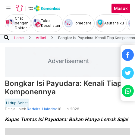
Masuk
Chat
Toko
dengan
Homecare
Asuransiku
Kesehatan
Dokter
search
Home
Artikel
Bongkar Isi Payudara: Kenali Tiap Komponen
Bongkar Isi Payudara: Kenali Tiap
Komponennya
Hidup Sehat
Ditinjau oleh
Redaksi Halodoc
18 Juni 2026
Kupas Tuntas Isi Payudara: Bukan Hanya Lemak Saja!