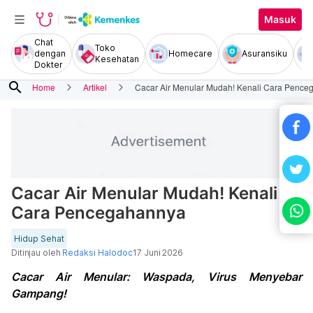
Masuk
Chat
Toko
dengan
Homecare
Asuransiku
Kesehatan
Dokter
search
Home
Artikel
Cacar Air Menular Mudah! Kenali Cara Penc
Cacar Air Menular Mudah! Kenali
Cara Pencegahannya
Hidup Sehat
Ditinjau oleh
Redaksi Halodoc
17 Juni 2026
Cacar Air Menular: Waspada, Virus Menyebar
Gampang!