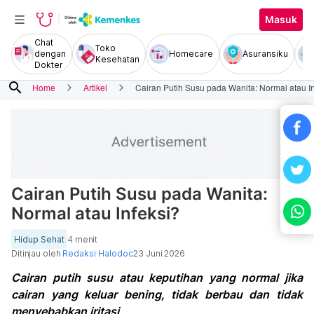
Masuk
Chat
Toko
dengan
Homecare
Asuransiku
Kesehatan
Dokter
search
Home
Artikel
Cairan Putih Susu pada Wanita: Normal atau In
Cairan Putih Susu pada Wanita:
Normal atau Infeksi?
Hidup Sehat
4 menit
Ditinjau oleh
Redaksi Halodoc
23 Juni 2026
Cairan putih susu atau keputihan yang normal jika
cairan yang keluar bening, tidak berbau dan tidak
menyebabkan iritasi