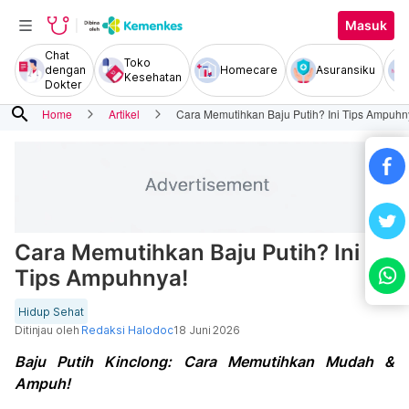
Masuk
Chat
Toko
dengan
Homecare
Asuransiku
Kesehatan
Dokter
search
Home
Artikel
Cara Memutihkan Baju Putih? Ini Tips Ampuhn
Cara Memutihkan Baju Putih? Ini
Tips Ampuhnya!
Hidup Sehat
Ditinjau oleh
Redaksi Halodoc
18 Juni 2026
Baju Putih Kinclong: Cara Memutihkan Mudah &
Ampuh!