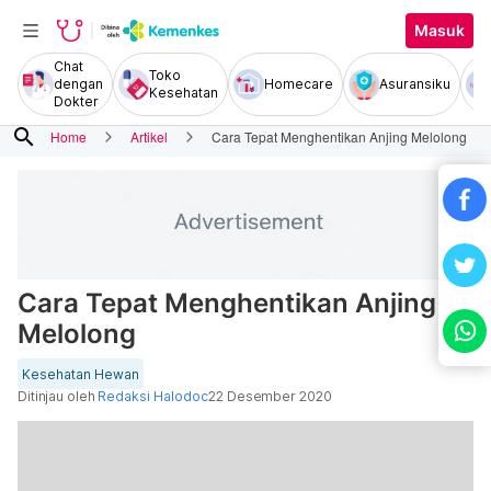
Masuk
Chat
Toko
dengan
Homecare
Asuransiku
Kesehatan
Dokter
search
Home
Artikel
Cara Tepat Menghentikan Anjing Melolong
Cara Tepat Menghentikan Anjing
Melolong
Kesehatan Hewan
Ditinjau oleh
Redaksi Halodoc
22 Desember 2020