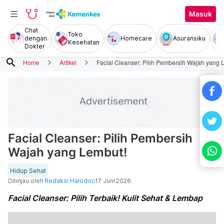
Masuk
Chat
Toko
dengan
Homecare
Asuransiku
Kesehatan
Dokter
search
Home
Artikel
Facial Cleanser: Pilih Pembersih Wajah yang 
Facial Cleanser: Pilih Pembersih
Wajah yang Lembut!
Hidup Sehat
Ditinjau oleh
Redaksi Halodoc
17 Juni 2026
Facial Cleanser: Pilih Terbaik! Kulit Sehat & Lembap