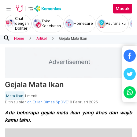
Masuk
Chat
Toko
dengan
Homecare
Asuransiku
Kesehatan
Dokter
search
Home
Artikel
Gejala Mata Ikan
Gejala Mata Ikan
Mata Ikan
1 menit
Ditinjau oleh
dr. Erlian Dimas SpDVE
18 Februari 2025
Ada beberapa gejala mata ikan yang khas dan wajib
kamu tahu.