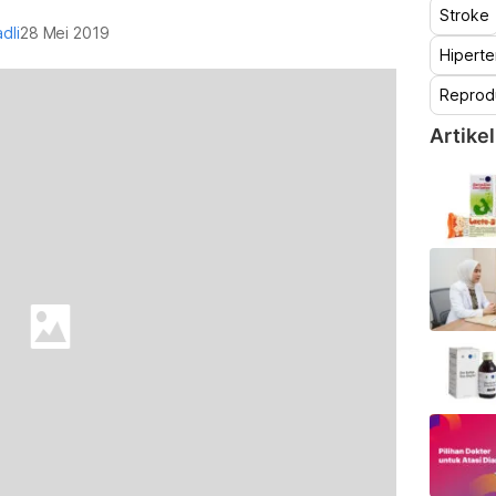
Stroke
adli
28 Mei 2019
Hiperte
Reprod
Artikel