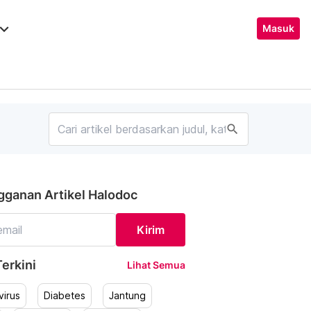
ard_arrow_down
Masuk
search
gganan Artikel Halodoc
Kirim
erkini
Lihat Semua
irus
Diabetes
Jantung