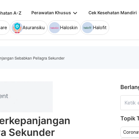
keyboard_arrow_down
keybo
Perawatan Khusus
Cek Kesehatan Mandiri
hatan A-Z
are
Asuransiku
Haloskin
Halofit
panjangan Sebabkan Pellagra Sekunder
Berlan
 Berkepanjangan
Topik T
ra Sekunder
Coronav