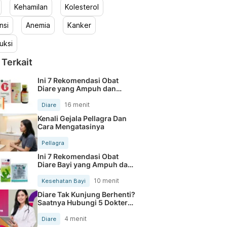
Kehamilan
Kolesterol
nsi
Anemia
Kanker
uksi
 Terkait
Ini 7 Rekomendasi Obat
Diare yang Ampuh dan
Aman untuk Anak
16 menit
Diare
Kenali Gejala Pellagra Dan
Cara Mengatasinya
Pellagra
Ini 7 Rekomendasi Obat
Diare Bayi yang Ampuh dan
aman
10 menit
Kesehatan Bayi
Diare Tak Kunjung Berhenti?
Saatnya Hubungi 5 Dokter
Ini
4 menit
Diare