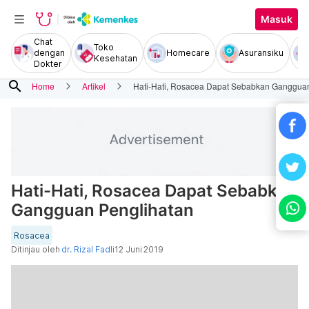
Masuk
Chat
Toko
dengan
Homecare
Asuransiku
Kesehatan
Dokter
search
Home
Artikel
Hati-Hati, Rosacea Dapat Sebabkan Ganggua
Hati-Hati, Rosacea Dapat Sebabkan
Gangguan Penglihatan
Rosacea
Ditinjau oleh
dr. Rizal Fadli
12 Juni 2019