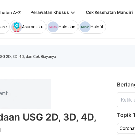
keyboard_arrow_down
keybo
Perawatan Khusus
Cek Kesehatan Mandiri
hatan A-Z
are
Asuransiku
Haloskin
Halofit
USG 2D, 3D, 4D, dan Cek Biayanya
Berlan
edaan USG 2D, 3D, 4D,
Topik T
a
Coronav