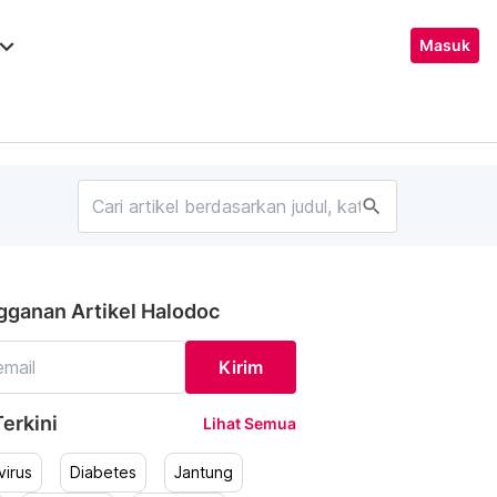
ard_arrow_down
Masuk
search
gganan Artikel Halodoc
Kirim
erkini
Lihat Semua
irus
Diabetes
Jantung