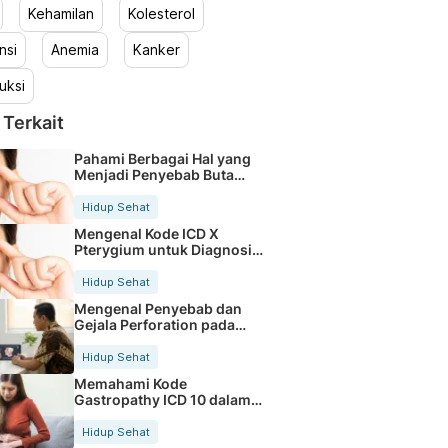
Kehamilan
Kolesterol
nsi
Anemia
Kanker
uksi
 Terkait
Pahami Berbagai Hal yang
Menjadi Penyebab Buta
Warna
Hidup Sehat
Mengenal Kode ICD X
Pterygium untuk Diagnosis
Mata
Hidup Sehat
Mengenal Penyebab dan
Gejala Perforation pada
Tubuh
Hidup Sehat
Memahami Kode
Gastropathy ICD 10 dalam
Rekam Medis Pasien
Hidup Sehat