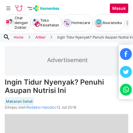
Masuk
Chat
Toko
dengan
Homecare
Asuransiku
Kesehatan
Dokter
search
Home
Artikel
Ingin Tidur Nyenyak? Penuhi Asupan Nutrisi In
Ingin Tidur Nyenyak? Penuhi
Asupan Nutrisi Ini
Makanan Sehat
Ditinjau oleh
Redaksi Halodoc
12 Juli 2018