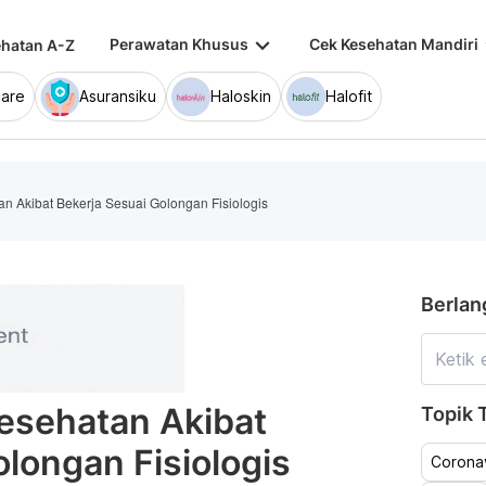
keyboard_arrow_down
keybo
Perawatan Khusus
Cek Kesehatan Mandiri
hatan A-Z
are
Asuransiku
Haloskin
Halofit
n Akibat Bekerja Sesuai Golongan Fisiologis
Berlan
esehatan Akibat
Topik T
olongan Fisiologis
Coronav