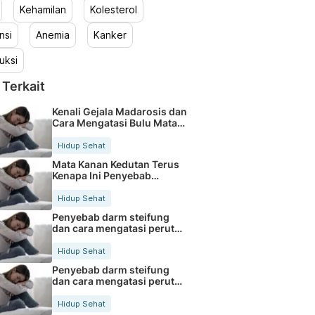
Kehamilan
Kolesterol
nsi
Anemia
Kanker
uksi
 Terkait
Kenali Gejala Madarosis dan
Cara Mengatasi Bulu Mata
Rontok
Hidup Sehat
Mata Kanan Kedutan Terus
Kenapa Ini Penyebab
Medisnya
Hidup Sehat
Penyebab darm steifung
dan cara mengatasi perut
kaku secara alami
Hidup Sehat
Penyebab darm steifung
dan cara mengatasi perut
kaku secara alami
Hidup Sehat