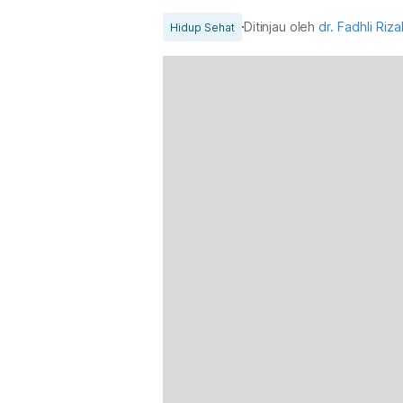
Ditinjau oleh
dr. Fadhli Riz
Hidup Sehat