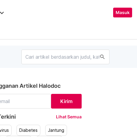
ard_arrow_down
Masuk
search
gganan Artikel Halodoc
Kirim
erkini
Lihat Semua
irus
Diabetes
Jantung