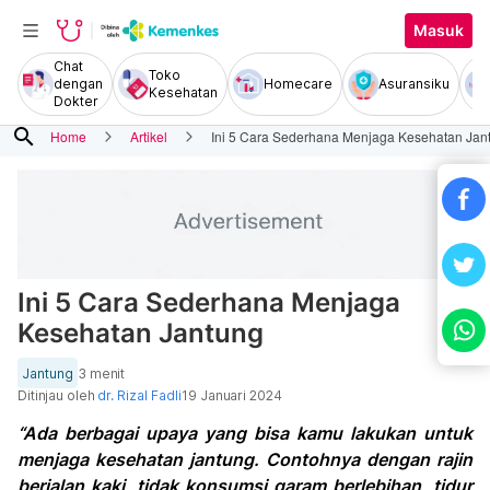
Masuk
Chat
Toko
dengan
Homecare
Asuransiku
Kesehatan
Dokter
search
Home
Artikel
Ini 5 Cara Sederhana Menjaga Kesehatan Jan
Ini 5 Cara Sederhana Menjaga
Kesehatan Jantung
Jantung
3 menit
Ditinjau oleh
dr. Rizal Fadli
19 Januari 2024
“Ada berbagai upaya yang bisa kamu lakukan untuk
menjaga kesehatan jantung. Contohnya dengan rajin
berjalan kaki, tidak konsumsi garam berlebihan, tidur