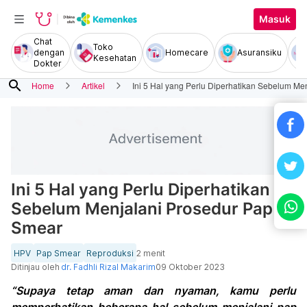
Masuk
Chat
Toko
dengan
Homecare
Asuransiku
Kesehatan
Dokter
search
Home
Artikel
Ini 5 Hal yang Perlu Diperhatikan Sebelum M
Ini 5 Hal yang Perlu Diperhatikan
Sebelum Menjalani Prosedur Pap
Smear
HPV
Pap Smear
Reproduksi
2 menit
Ditinjau oleh
dr. Fadhli Rizal Makarim
09 Oktober 2023
“Supaya tetap aman dan nyaman, kamu perlu