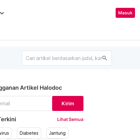
ard_arrow_down
Masuk
search
gganan Artikel Halodoc
Kirim
erkini
Lihat Semua
irus
Diabetes
Jantung