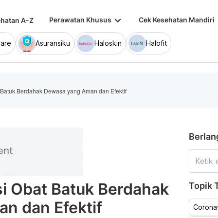
keyboard_arrow_down
keybo
Perawatan Khusus
Cek Kesehatan Mandiri
hatan A-Z
are
Asuransiku
Haloskin
Halofit
 Batuk Berdahak Dewasa yang Aman dan Efektif
Berlan
i Obat Batuk Berdahak
Topik T
n dan Efektif
Coronav