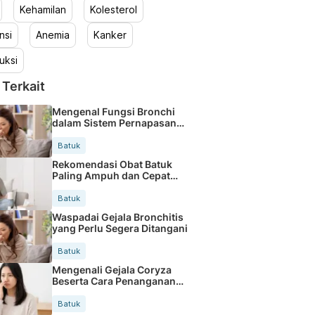
Kehamilan
Kolesterol
nsi
Anemia
Kanker
uksi
 Terkait
Mengenal Fungsi Bronchi
dalam Sistem Pernapasan
Manusia
Batuk
Rekomendasi Obat Batuk
Paling Ampuh dan Cepat
Redakan Gejala
Batuk
Waspadai Gejala Bronchitis
yang Perlu Segera Ditangani
Batuk
Mengenali Gejala Coryza
Beserta Cara Penanganan
Efektif
Batuk