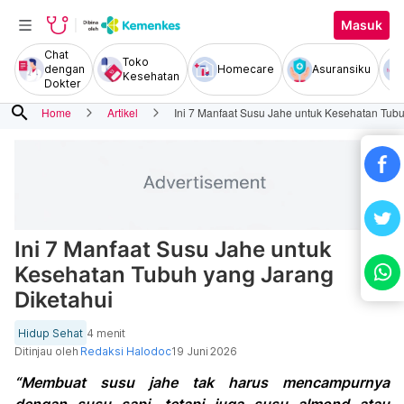
Masuk
Chat
Toko
dengan
Homecare
Asuransiku
Kesehatan
Dokter
search
Home
Artikel
Ini 7 Manfaat Susu Jahe untuk Kesehatan Tub
Ini 7 Manfaat Susu Jahe untuk
Kesehatan Tubuh yang Jarang
Diketahui
Hidup Sehat
4 menit
Ditinjau oleh
Redaksi Halodoc
19 Juni 2026
“Membuat susu jahe tak harus mencampurnya