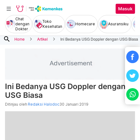
Masuk
Chat
Toko
dengan
Homecare
Asuransiku
Kesehatan
Dokter
search
Home
Artikel
Ini Bedanya USG Doppler dengan USG Biasa
Ini Bedanya USG Doppler dengan
USG Biasa
Ditinjau oleh
Redaksi Halodoc
30 Januari 2019