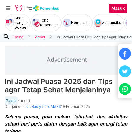
Masuk
Chat
Toko
dengan
Homecare
Asuransiku
Kesehatan
Dokter
search
Home
Artikel
Ini Jadwal Puasa 2025 dan Tips agar Tetap Se
Ini Jadwal Puasa 2025 dan Tips
agar Tetap Sehat Menjalaninya
Puasa
4 menit
Ditinjau oleh
dr. Budiyanto, MARS
18 Februari 2025
Selama puasa, pola makan, istirahat, dan aktivitas
sehari-hari perlu diatur dengan baik agar energi tetap
terjaga.