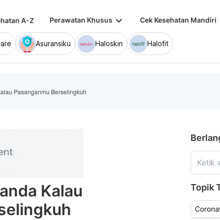
keyboard_arrow_down
keybo
Perawatan Khusus
Cek Kesehatan Mandiri
hatan A-Z
are
Asuransiku
Haloskin
Halofit
Kalau Pasanganmu Berselingkuh
Berlan
Tanda Kalau
Topik T
selingkuh
Coronav