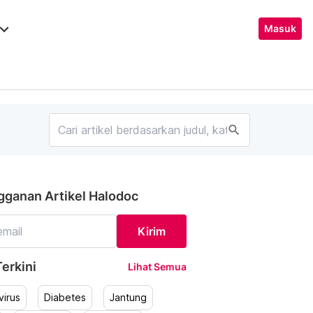
ard_arrow_down
Masuk
search
gganan Artikel Halodoc
Kirim
erkini
Lihat Semua
irus
Diabetes
Jantung