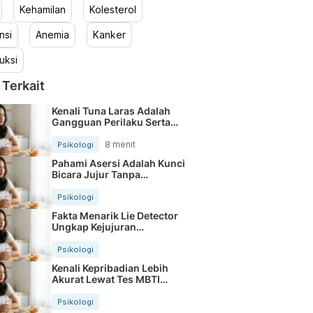
Kehamilan
Kolesterol
nsi
Anemia
Kanker
uksi
 Terkait
Kenali Tuna Laras Adalah
Gangguan Perilaku Serta
Cirinya
8 menit
Psikologi
Pahami Asersi Adalah Kunci
Bicara Jujur Tanpa
Menyakiti
Psikologi
Fakta Menarik Lie Detector
Ungkap Kejujuran
Seseorang
Psikologi
Kenali Kepribadian Lebih
Akurat Lewat Tes MBTI
Sakinorva
Psikologi