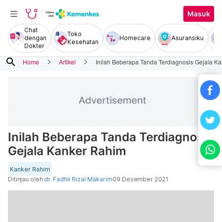
Masuk
Chat
Toko
dengan
Homecare
Asuransiku
Kesehatan
Dokter
search
Home
Artikel
Inilah Beberapa Tanda Terdiagnosis Gejala K
Inilah Beberapa Tanda Terdiagnosis
Gejala Kanker Rahim
Kanker Rahim
Ditinjau oleh
dr. Fadhli Rizal Makarim
09 Desember 2021