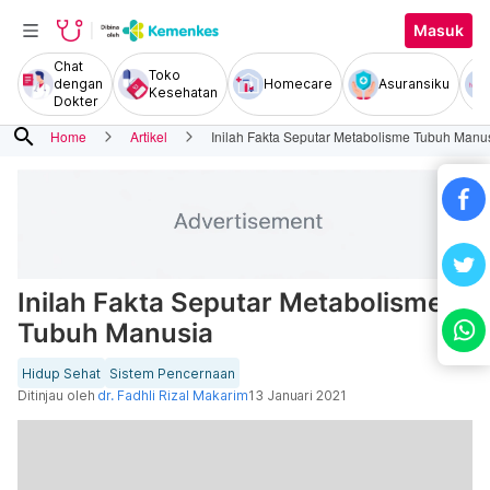
Masuk
Chat
Toko
dengan
Homecare
Asuransiku
Kesehatan
Dokter
search
Home
Artikel
Inilah Fakta Seputar Metabolisme Tubuh Manu
Inilah Fakta Seputar Metabolisme
Tubuh Manusia
Hidup Sehat
Sistem Pencernaan
Ditinjau oleh
dr. Fadhli Rizal Makarim
13 Januari 2021