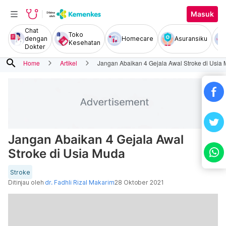
Masuk
Chat
Toko
dengan
Homecare
Asuransiku
Kesehatan
Dokter
search
Home
Artikel
Jangan Abaikan 4 Gejala Awal Stroke di Usia
Jangan Abaikan 4 Gejala Awal
Stroke di Usia Muda
Stroke
Ditinjau oleh
dr. Fadhli Rizal Makarim
28 Oktober 2021