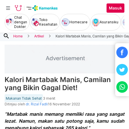
Masuk
Chat
Toko
dengan
Homecare
Asuransiku
Kesehatan
Dokter
search
Home
Artikel
Kalori Martabak Manis, Camilan yang Bikin Gag
Kalori Martabak Manis, Camilan
yang Bikin Gagal Diet!
Makanan Tidak Sehat
3 menit
Ditinjau oleh
dr. Rizal Fadli
16 November 2022
“Martabak manis memang memiliki rasa yang sangat
lezat. Namun, makan satu potong saja, kamu sudah
menabung kalori sebanyak 265 kalori.”