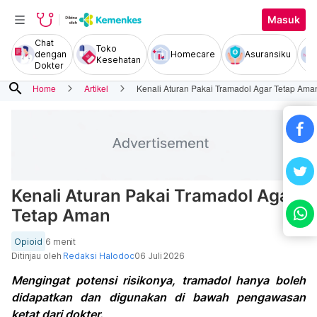
Masuk
Chat
Toko
dengan
Homecare
Asuransiku
Kesehatan
Dokter
search
Home
Artikel
Kenali Aturan Pakai Tramadol Agar Tetap Ama
Kenali Aturan Pakai Tramadol Agar
Tetap Aman
Opioid
6 menit
Ditinjau oleh
Redaksi Halodoc
06 Juli 2026
Mengingat potensi risikonya, tramadol hanya boleh
didapatkan dan digunakan di bawah pengawasan
ketat dari dokter.