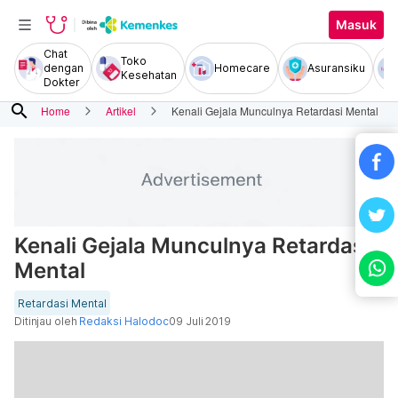
Masuk
Chat
Toko
dengan
Homecare
Asuransiku
Kesehatan
Dokter
search
Home
Artikel
Kenali Gejala Munculnya Retardasi Mental
Kenali Gejala Munculnya Retardasi
Mental
Retardasi Mental
Ditinjau oleh
Redaksi Halodoc
09 Juli 2019