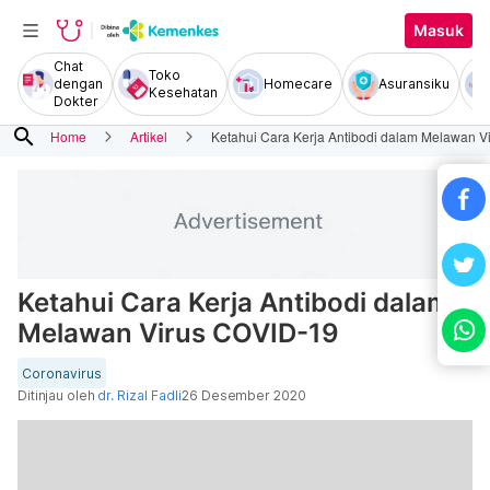
Masuk
Chat
Toko
dengan
Homecare
Asuransiku
Kesehatan
Dokter
search
Home
Artikel
Ketahui Cara Kerja Antibodi dalam Melawan V
Ketahui Cara Kerja Antibodi dalam
Melawan Virus COVID-19
Coronavirus
Ditinjau oleh
dr. Rizal Fadli
26 Desember 2020