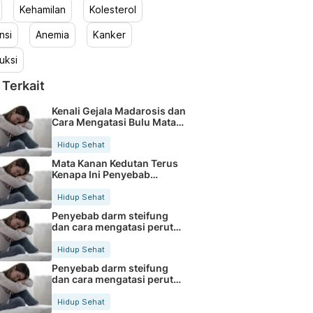
Kehamilan
Kolesterol
nsi
Anemia
Kanker
uksi
 Terkait
Kenali Gejala Madarosis dan
Cara Mengatasi Bulu Mata
Rontok
Hidup Sehat
Mata Kanan Kedutan Terus
Kenapa Ini Penyebab
Medisnya
Hidup Sehat
Penyebab darm steifung
dan cara mengatasi perut
kaku secara alami
Hidup Sehat
Penyebab darm steifung
dan cara mengatasi perut
kaku secara alami
Hidup Sehat