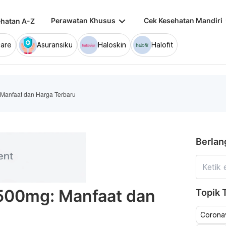
keyboard_arrow_down
keybo
Perawatan Khusus
Cek Kesehatan Mandiri
hatan A-Z
are
Asuransiku
Haloskin
Halofit
Manfaat dan Harga Terbaru
Berlan
500mg: Manfaat dan
Topik T
Coronav