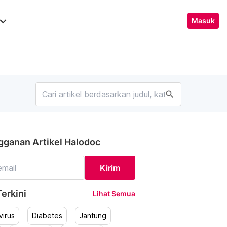
ard_arrow_down
Masuk
search
gganan Artikel Halodoc
Kirim
erkini
Lihat Semua
irus
Diabetes
Jantung