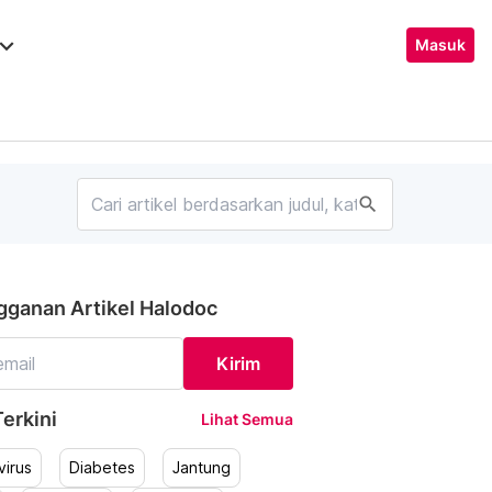
ard_arrow_down
Masuk
search
gganan Artikel Halodoc
Kirim
erkini
Lihat Semua
irus
Diabetes
Jantung