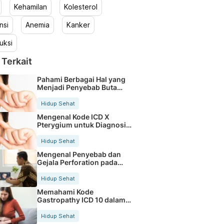
Kehamilan
Kolesterol
nsi
Anemia
Kanker
uksi
 Terkait
Pahami Berbagai Hal yang
Menjadi Penyebab Buta
Warna
Hidup Sehat
Mengenal Kode ICD X
Pterygium untuk Diagnosis
Mata
Hidup Sehat
Mengenal Penyebab dan
Gejala Perforation pada
Tubuh
Hidup Sehat
Memahami Kode
Gastropathy ICD 10 dalam
Rekam Medis Pasien
Hidup Sehat