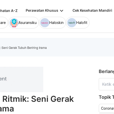
keyboard_arrow_down
keybo
Perawatan Khusus
Cek Kesehatan Mandiri
hatan A-Z
are
Asuransiku
Haloskin
Halofit
 Seni Gerak Tubuh Beriring Irama
Berlan
Ritmik: Seni Gerak
Topik T
rama
Coronav