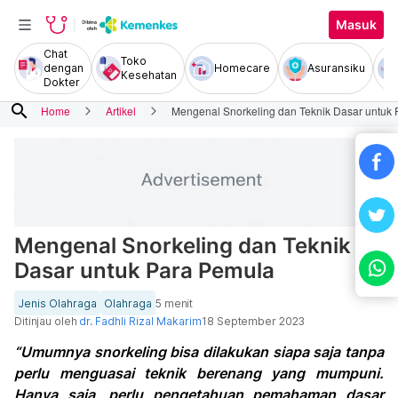
Masuk
Chat
Toko
dengan
Homecare
Asuransiku
Kesehatan
Dokter
search
Home
Artikel
Mengenal Snorkeling dan Teknik Dasar untuk
Mengenal Snorkeling dan Teknik
Dasar untuk Para Pemula
Jenis Olahraga
Olahraga
5 menit
Ditinjau oleh
dr. Fadhli Rizal Makarim
18 September 2023
“Umumnya snorkeling bisa dilakukan siapa saja tanpa
perlu menguasai teknik berenang yang mumpuni.
Hanya saja, perlu pengetahuan pemahaman dasar