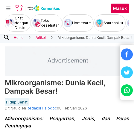
Masuk
Chat
Toko
dengan
Homecare
Asuransiku
Kesehatan
Dokter
search
Home
Artikel
Mikroorganisme: Dunia Kecil, Dampak Besar!
Mikroorganisme: Dunia Kecil,
Dampak Besar!
Hidup Sehat
Ditinjau oleh
Redaksi Halodoc
08 Februari 2026
Mikroorganisme: Pengertian, Jenis, dan Peran
Pentingnya