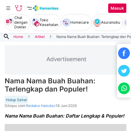
Masuk
Chat
Toko
dengan
Homecare
Asuransiku
Kesehatan
Dokter
search
Home
Artikel
Nama Nama Buah Buahan: Terlengkap dan Po
Nama Nama Buah Buahan:
Terlengkap dan Populer!
Hidup Sehat
Ditinjau oleh
Redaksi Halodoc
18 Juni 2026
Nama Nama Buah Buahan: Daftar Lengkap & Populer!