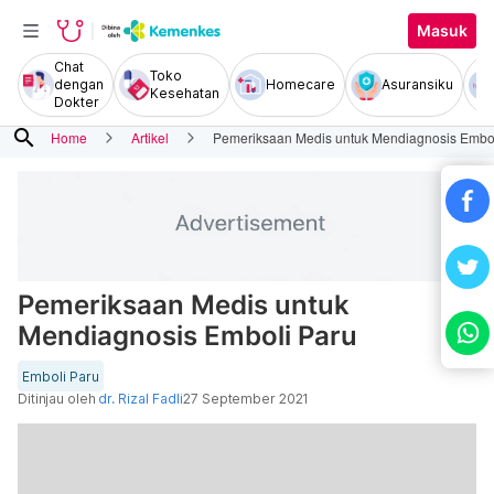
Masuk
Chat
Toko
dengan
Homecare
Asuransiku
Kesehatan
Dokter
search
Home
Artikel
Pemeriksaan Medis untuk Mendiagnosis Embol
Pemeriksaan Medis untuk
Mendiagnosis Emboli Paru
Emboli Paru
Ditinjau oleh
dr. Rizal Fadli
27 September 2021