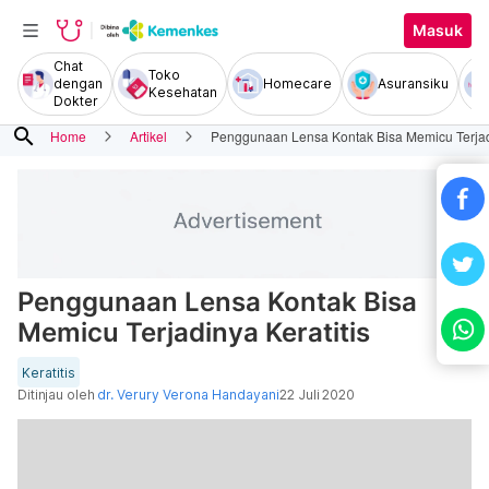
Masuk
Chat
Toko
dengan
Homecare
Asuransiku
Kesehatan
Dokter
search
Home
Artikel
Penggunaan Lensa Kontak Bisa Memicu Terjadi
Penggunaan Lensa Kontak Bisa
Memicu Terjadinya Keratitis
Keratitis
Ditinjau oleh
dr. Verury Verona Handayani
22 Juli 2020