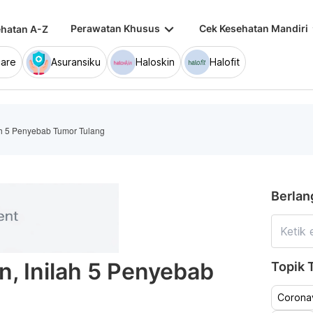
keyboard_arrow_down
keybo
Perawatan Khusus
Cek Kesehatan Mandiri
hatan A-Z
are
Asuransiku
Haloskin
Halofit
lah 5 Penyebab Tumor Tulang
Berlan
n, Inilah 5 Penyebab
Topik T
Coronav