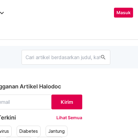
ard_arrow_down
Masuk
search
gganan Artikel Halodoc
Kirim
erkini
Lihat Semua
irus
Diabetes
Jantung