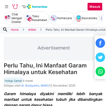
Masuk
Chat
Toko
dengan
Homecare
Asuransiku
Kesehatan
Dokter
search
Home
Artikel
Perlu Tahu, Ini Manfaat Garam Himalaya untu
Perlu Tahu, Ini Manfaat Garam
Himalaya untuk Kesehatan
Hidup Sehat
6 menit
Ditinjau oleh
dr. Budiyanto, MARS
10 November 2025
Garam himalaya diyakini memiliki lebih banyak
manfaat untuk kesehatan tubuh jika dibandingkan
dengan garam dapur biasa.