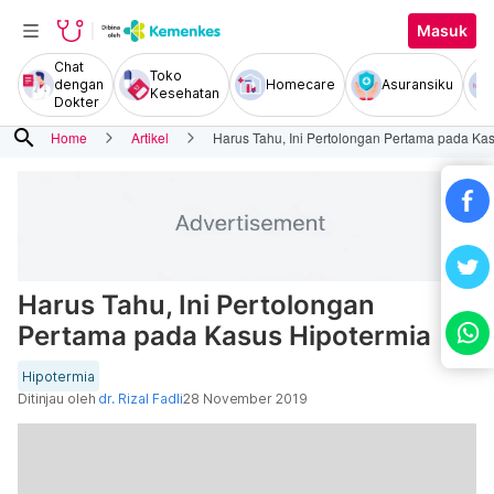
Masuk
Chat
Toko
dengan
Homecare
Asuransiku
Kesehatan
Dokter
search
Home
Artikel
Harus Tahu, Ini Pertolongan Pertama pada Ka
Harus Tahu, Ini Pertolongan
Pertama pada Kasus Hipotermia
Hipotermia
Ditinjau oleh
dr. Rizal Fadli
28 November 2019