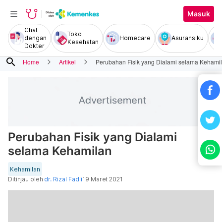
Masuk
Chat
Toko
dengan
Homecare
Asuransiku
Kesehatan
Dokter
search
Home
Artikel
Perubahan Fisik yang Dialami selama Kehami
Perubahan Fisik yang Dialami
selama Kehamilan
Kehamilan
Ditinjau oleh
dr. Rizal Fadli
19 Maret 2021