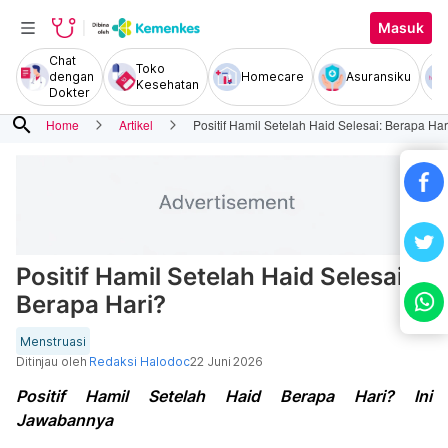
Masuk
Chat
Toko
dengan
Homecare
Asuransiku
Kesehatan
Dokter
search
Home
Artikel
Positif Hamil Setelah Haid Selesai: Berapa Har
Positif Hamil Setelah Haid Selesai:
Berapa Hari?
Menstruasi
Ditinjau oleh
Redaksi Halodoc
22 Juni 2026
Positif Hamil Setelah Haid Berapa Hari? Ini
Jawabannya