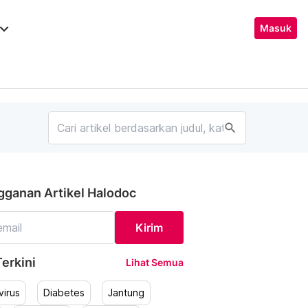
ard_arrow_down
Masuk
search
gganan Artikel Halodoc
Kirim
erkini
Lihat Semua
irus
Diabetes
Jantung