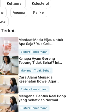
Kehamilan
Kolesterol
nsi
Anemia
Kanker
uksi
 Terkait
Manfaat Madu Hijau untuk
Apa Saja? Yuk Cek
Khasiatnya
Sistem Pencernaan
Kenapa Ayam Goreng
Tepung Tidak Sehat? Ini
Alasannya
Makanan Tidak Sehat
Cara Alami Menjaga
Kesehatan Bowel Agar
Pencernaan Lancar
Sistem Pencernaan
Mengenal Bentuk Real Poop
yang Sehat dan Normal
Sistem Pencernaan