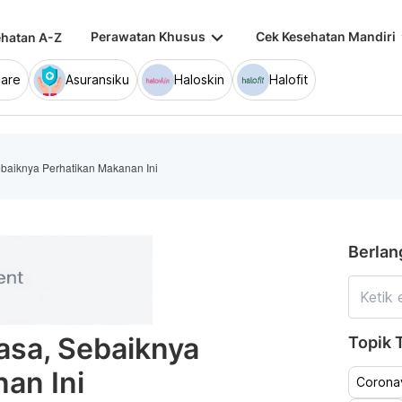
keyboard_arrow_down
keybo
Perawatan Khusus
Cek Kesehatan Mandiri
hatan A-Z
are
Asuransiku
Haloskin
Halofit
ebaiknya Perhatikan Makanan Ini
Berlan
asa, Sebaiknya
Topik T
an Ini
Coronav