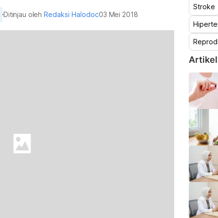
Stroke
Ditinjau oleh
Redaksi Halodoc
03 Mei 2018
Hiperte
Reprod
Artikel