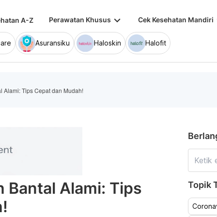
keyboard_arrow_down
keybo
Perawatan Khusus
Cek Kesehatan Mandiri
hatan A-Z
are
Asuransiku
Haloskin
Halofit
 Alami: Tips Cepat dan Mudah!
Berlan
Bantal Alami: Tips
Topik T
!
Coronav