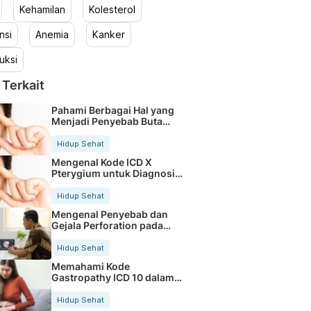
Kehamilan
Kolesterol
nsi
Anemia
Kanker
uksi
 Terkait
Pahami Berbagai Hal yang
Menjadi Penyebab Buta
Warna
Hidup Sehat
Mengenal Kode ICD X
Pterygium untuk Diagnosis
Mata
Hidup Sehat
Mengenal Penyebab dan
Gejala Perforation pada
Tubuh
Hidup Sehat
Memahami Kode
Gastropathy ICD 10 dalam
Rekam Medis Pasien
Hidup Sehat