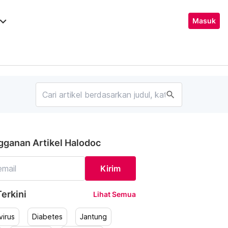
ard_arrow_down
Masuk
search
gganan Artikel Halodoc
Kirim
erkini
Lihat Semua
irus
Diabetes
Jantung