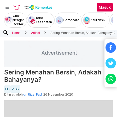
Masuk
Chat
Toko
dengan
Homecare
Asuransiku
Kesehatan
Dokter
search
Home
Artikel
Sering Menahan Bersin, Adakah Bahayanya?
Sering Menahan Bersin, Adakah
Bahayanya?
Flu
Pilek
Ditinjau oleh
dr. Rizal Fadli
26 November 2020