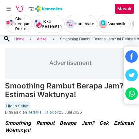
Masuk
Chat
Toko
dengan
Homecare
Asuransiku
Kesehatan
Dokter
search
Home
Artikel
Smoothing Rambut Berapa Jam? Ini Estimasi 
Smoothing Rambut Berapa Jam? Ini
Estimasi Waktunya!
Hidup Sehat
Ditinjau oleh
Redaksi Halodoc
23 Juni 2026
Smoothing Rambut Berapa Jam? Cek Estimasi
Waktunya!