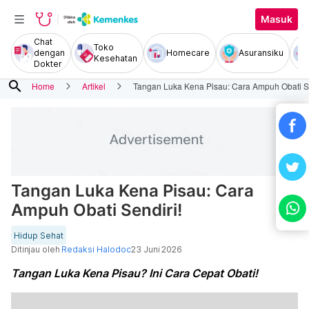
Masuk
Chat
Toko
dengan
Homecare
Asuransiku
Kesehatan
Dokter
search
Home
Artikel
Tangan Luka Kena Pisau: Cara Ampuh Obati Se
Tangan Luka Kena Pisau: Cara
Ampuh Obati Sendiri!
Hidup Sehat
Ditinjau oleh
Redaksi Halodoc
23 Juni 2026
Tangan Luka Kena Pisau? Ini Cara Cepat Obati!